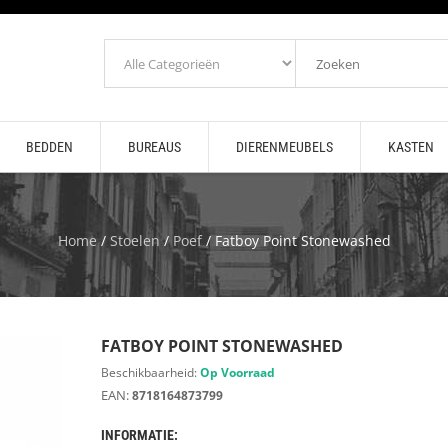
BEDDEN
BUREAUS
DIERENMEUBELS
KASTEN
Home
/
Stoelen
/
Poef
/ Fatboy Point Stonewashed
FATBOY POINT STONEWASHED
Beschikbaarheid:
Op Voorraad
EAN:
8718164873799
INFORMATIE: