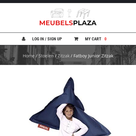
B
A
N
LOG IN / SIGN UP
MY CART
0
K
E
N
Home
/
Stoelen
/
Zitzak
/ Fatboy Junior Zitzak
B
E
D
D
E
N
B
U
R
E
A
U