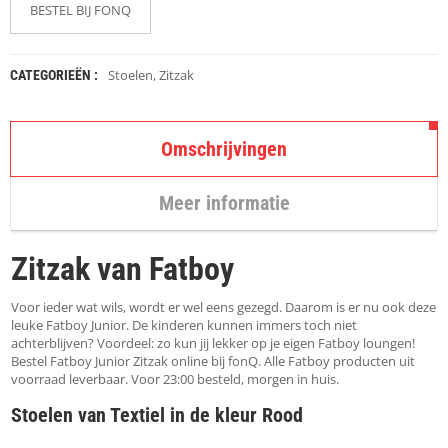
K
BESTEL BIJ FONQ
A
P
S
T
Stoelen
,
Zitzak
CATEGORIEËN :
O
K
K
Omschrijvingen
E
N
Meer informatie
S
T
O
Zitzak van Fatboy
E
L
E
Voor ieder wat wils, wordt er wel eens gezegd. Daarom is er nu ook deze
N
leuke Fatboy Junior. De kinderen kunnen immers toch niet
achterblijven? Voordeel: zo kun jij lekker op je eigen Fatboy loungen!
Bestel Fatboy Junior Zitzak online bij fonQ. Alle Fatboy producten uit
T
voorraad leverbaar. Voor 23:00 besteld, morgen in huis.
A
F
Stoelen van Textiel in de kleur Rood
E
L