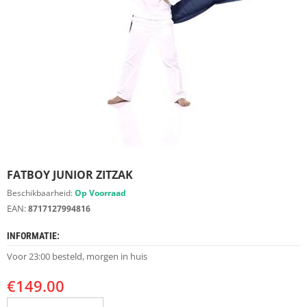
S
D
I
E
R
E
N
M
E
U
B
E
FATBOY JUNIOR ZITZAK
L
S
Beschikbaarheid:
Op Voorraad
EAN:
8717127994816
K
A
INFORMATIE:
S
T
Voor 23:00 besteld, morgen in huis
E
N
€
149.00