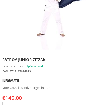
S
D
I
E
R
E
N
M
E
U
B
E
FATBOY JUNIOR ZITZAK
L
S
Beschikbaarheid:
Op Voorraad
EAN:
8717127994823
K
A
INFORMATIE:
S
T
Voor 23:00 besteld, morgen in huis
E
N
€
149.00