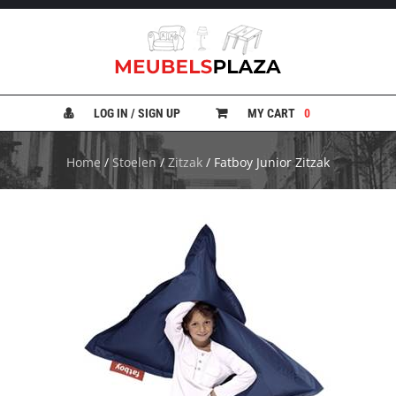
B
A
N
LOG IN / SIGN UP
MY CART
0
K
E
N
Home
/
Stoelen
/
Zitzak
/ Fatboy Junior Zitzak
B
E
D
D
E
N
B
U
R
E
A
U