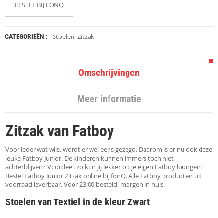
K
BESTEL BIJ FONQ
A
P
S
T
Stoelen
,
Zitzak
CATEGORIEËN :
O
K
K
Omschrijvingen
E
N
Meer informatie
S
T
O
Zitzak van Fatboy
E
L
E
Voor ieder wat wils, wordt er wel eens gezegd. Daarom is er nu ook deze
N
leuke Fatboy Junior. De kinderen kunnen immers toch niet
achterblijven? Voordeel: zo kun jij lekker op je eigen Fatboy loungen!
Bestel Fatboy Junior Zitzak online bij fonQ. Alle Fatboy producten uit
T
voorraad leverbaar. Voor 23:00 besteld, morgen in huis.
A
F
Stoelen van Textiel in de kleur Zwart
E
L