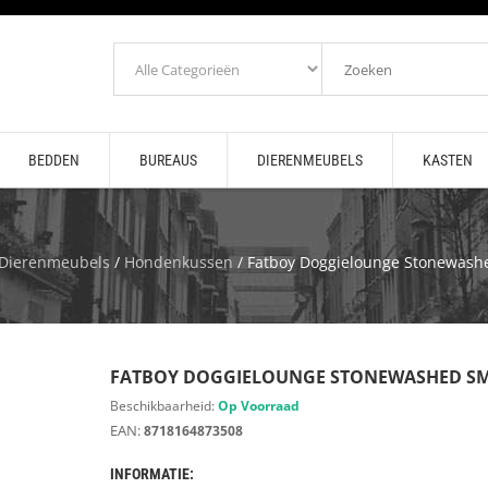
BEDDEN
BUREAUS
DIERENMEUBELS
KASTEN
Dierenmeubels
/
Hondenkussen
/ Fatboy Doggielounge Stonewash
FATBOY DOGGIELOUNGE STONEWASHED S
Beschikbaarheid:
Op Voorraad
EAN:
8718164873508
INFORMATIE: