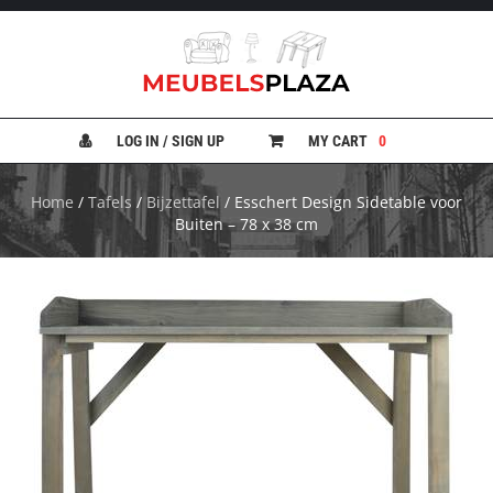
B
A
N
LOG IN / SIGN UP
MY CART
0
K
E
N
Home
/
Tafels
/
Bijzettafel
/ Esschert Design Sidetable voor
Buiten – 78 x 38 cm
B
E
D
D
E
N
B
U
R
E
A
U