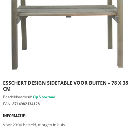
S
D
I
E
R
E
N
M
E
U
B
E
L
S
ESSCHERT DESIGN SIDETABLE VOOR BUITEN – 78 X 38
CM
K
Beschikbaarheid:
Op Voorraad
A
EAN:
8714982134128
S
T
INFORMATIE:
E
N
Voor 23:00 besteld, morgen in huis