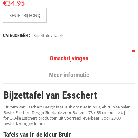
€
K
34.95
A
P
BESTEL BIJ FONQ
S
T
O
K
Bijzettafel
,
Tafels
CATEGORIEËN :
K
E
N
Omschrijvingen
S
T
Meer informatie
O
E
L
Bijzettafel van Esschert
E
N
Dit item van Esschert Design is te leuk om niet in huis, eh tuin te halen.
T
Bestel Esschert Design Sidetable voor Buiten – 78 x 38 cm online bij
A
fonQ. Alle Esschert producten uit voorraad leverbaar. Voor 23:00
F
besteld, morgen in huis.
E
Tafels van in de kleur Bruin
L