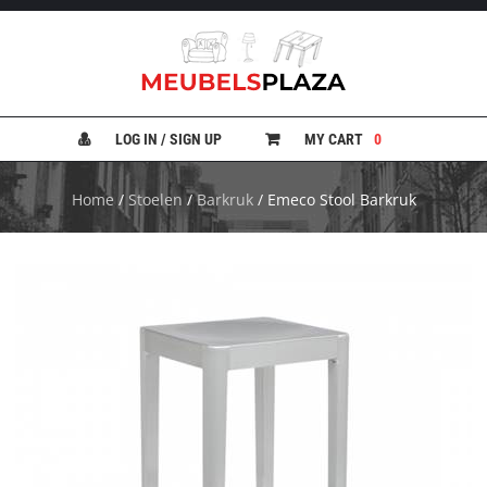
B
A
N
LOG IN / SIGN UP
MY CART
0
K
E
N
Home
/
Stoelen
/
Barkruk
/ Emeco Stool Barkruk
B
E
D
D
E
N
B
U
R
E
A
U