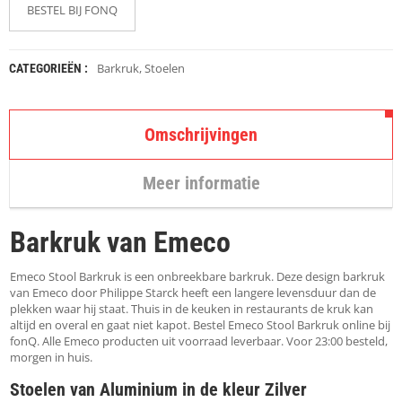
K
BESTEL BIJ FONQ
A
P
S
T
Barkruk
,
Stoelen
CATEGORIEËN :
O
K
K
E
Omschrijvingen
N
Meer informatie
S
T
O
Barkruk van Emeco
E
L
E
Emeco Stool Barkruk is een onbreekbare barkruk. Deze design barkruk
N
van Emeco door Philippe Starck heeft een langere levensduur dan de
plekken waar hij staat. Thuis in de keuken in restaurants de kruk kan
altijd en overal en gaat niet kapot. Bestel Emeco Stool Barkruk online bij
T
fonQ. Alle Emeco producten uit voorraad leverbaar. Voor 23:00 besteld,
A
morgen in huis.
F
E
Stoelen van Aluminium in de kleur Zilver
L