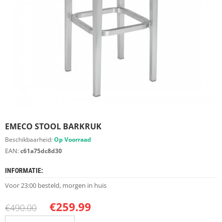
S
D
I
E
R
E
N
M
E
U
B
E
EMECO STOOL BARKRUK
L
S
Beschikbaarheid:
Op Voorraad
EAN:
c61a75dc8d30
K
A
INFORMATIE:
S
T
Voor 23:00 besteld, morgen in huis
E
N
€
259.99
€
490.00