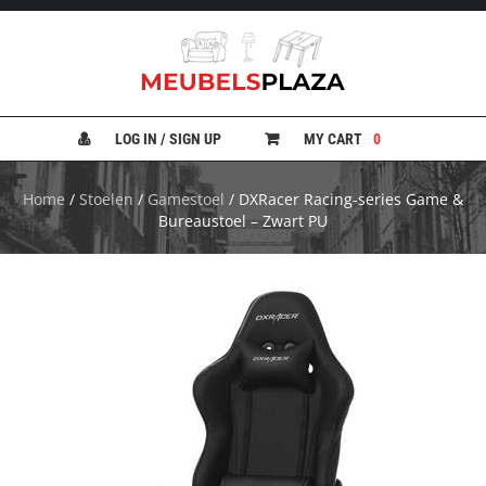
B
A
N
LOG IN / SIGN UP
MY CART
0
K
E
N
Home
/
Stoelen
/
Gamestoel
/ DXRacer Racing-series Game &
Bureaustoel – Zwart PU
B
E
D
D
E
N
B
U
R
E
A
U