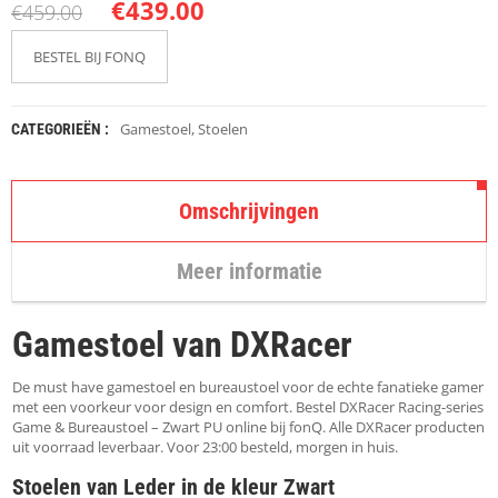
K
€
439.00
€
459.00
A
P
BESTEL BIJ FONQ
S
T
O
K
Gamestoel
,
Stoelen
CATEGORIEËN :
K
E
N
Omschrijvingen
S
T
Meer informatie
O
E
L
Gamestoel van DXRacer
E
N
De must have gamestoel en bureaustoel voor de echte fanatieke gamer
T
met een voorkeur voor design en comfort. Bestel DXRacer Racing-series
A
Game & Bureaustoel – Zwart PU online bij fonQ. Alle DXRacer producten
F
uit voorraad leverbaar. Voor 23:00 besteld, morgen in huis.
E
Stoelen van Leder in de kleur Zwart
L