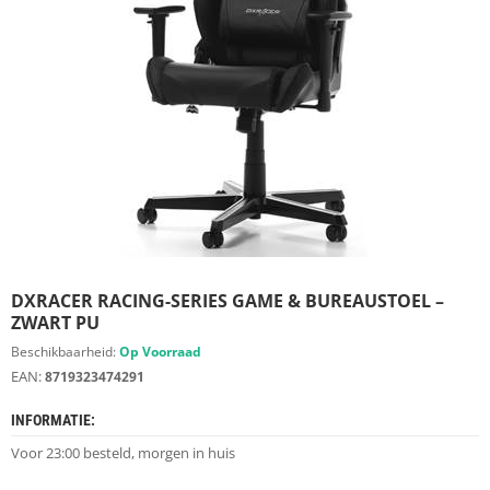
S
D
I
E
R
E
N
M
E
U
B
E
L
S
DXRACER RACING-SERIES GAME & BUREAUSTOEL –
ZWART PU
K
Beschikbaarheid:
Op Voorraad
A
EAN:
8719323474291
S
T
INFORMATIE:
E
N
Voor 23:00 besteld, morgen in huis