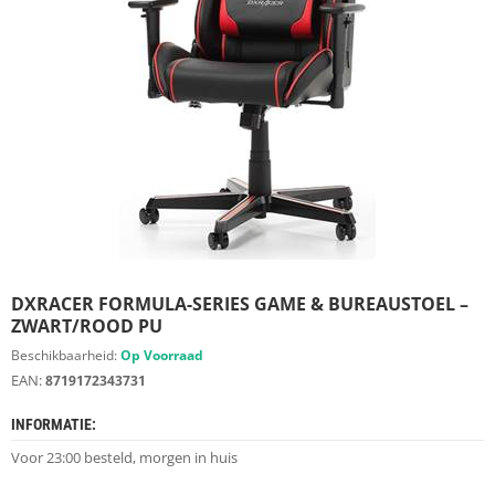
S
D
I
E
R
E
N
M
E
U
B
E
L
S
DXRACER FORMULA-SERIES GAME & BUREAUSTOEL –
ZWART/ROOD PU
K
Beschikbaarheid:
Op Voorraad
A
EAN:
8719172343731
S
T
INFORMATIE:
E
N
Voor 23:00 besteld, morgen in huis