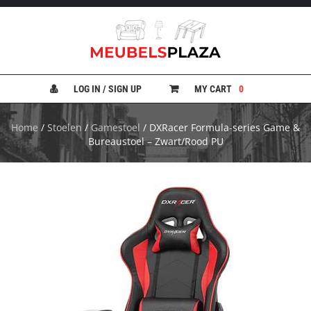
B
A
N
LOG IN / SIGN UP
MY CART
0
K
E
N
Home
/
Stoelen
/
Gamestoel
/ DXRacer Formula-series Game &
Bureaustoel – Zwart/Rood PU
B
E
D
D
E
N
B
U
R
E
A
U