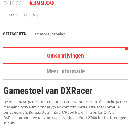
K
€
399.00
€
419.00
A
P
BESTEL BIJ FONQ
S
T
O
K
Gamestoel
,
Stoelen
CATEGORIEËN :
K
E
N
Omschrijvingen
S
T
Meer informatie
O
E
L
Gamestoel van DXRacer
E
N
De must have gamestoel en bureaustoel voor de echte fanatieke gamer
T
met een voorkeur voor design en comfort. Bestel DXRacer Formula-
A
series Game & Bureaustoel – Zwart/Rood PU online bij fonQ. Alle
F
DXRacer producten uit voorraad leverbaar. Voor 23:00 besteld, morgen
E
in huis.
L