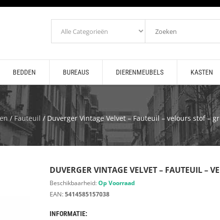
BEDDEN
BUREAUS
DIERENMEUBELS
KASTEN
len
/
Fauteuil
/ Duverger Vintage Velvet – Fauteuil – velours stof – 
DUVERGER VINTAGE VELVET – FAUTEUIL – V
Beschikbaarheid:
Op Voorraad
EAN:
5414585157038
INFORMATIE: