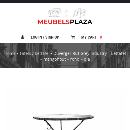
B
A
N
LOG IN / SIGN UP
MY CART
0
K
E
N
Home
/
Tafels
/
Eettafel
/ Duverger Ruf Grey Industry – Eettafel
– mangohout – rond – dia
B
E
D
D
E
N
B
U
R
E
A
U