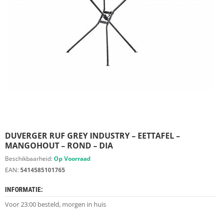
S
D
I
E
R
E
N
M
E
U
B
E
L
S
DUVERGER RUF GREY INDUSTRY – EETTAFEL –
MANGOHOUT – ROND – DIA
K
Beschikbaarheid:
Op Voorraad
A
EAN:
5414585101765
S
T
INFORMATIE:
E
N
Voor 23:00 besteld, morgen in huis