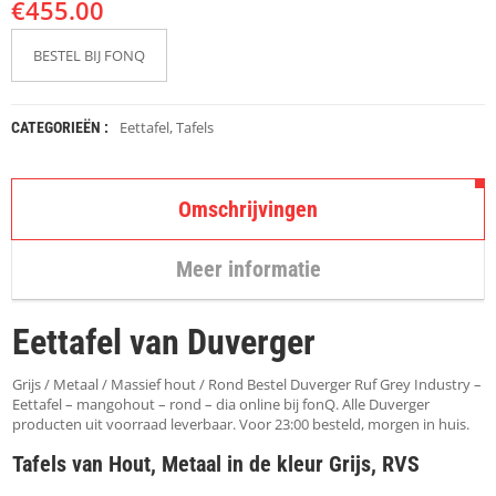
€
K
455.00
A
P
BESTEL BIJ FONQ
S
T
O
K
Eettafel
,
Tafels
CATEGORIEËN :
K
E
N
Omschrijvingen
S
T
Meer informatie
O
E
L
Eettafel van Duverger
E
N
Grijs / Metaal / Massief hout / Rond Bestel Duverger Ruf Grey Industry –
T
Eettafel – mangohout – rond – dia online bij fonQ. Alle Duverger
A
producten uit voorraad leverbaar. Voor 23:00 besteld, morgen in huis.
F
Tafels van Hout, Metaal in de kleur Grijs, RVS
E
L