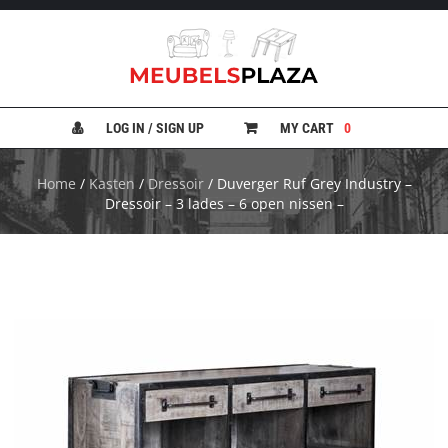
B
A
N
LOG IN / SIGN UP
MY CART
0
K
E
N
Home
/
Kasten
/
Dressoir
/ Duverger Ruf Grey Industry –
Dressoir – 3 lades – 6 open nissen –
B
E
D
D
E
N
B
U
R
E
A
U