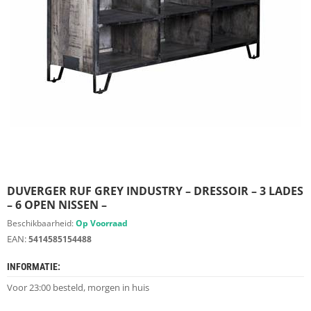
S
D
I
E
R
E
N
M
E
U
B
E
L
S
DUVERGER RUF GREY INDUSTRY – DRESSOIR – 3 LADES
– 6 OPEN NISSEN –
K
Beschikbaarheid:
Op Voorraad
A
EAN:
5414585154488
S
T
INFORMATIE:
E
N
Voor 23:00 besteld, morgen in huis