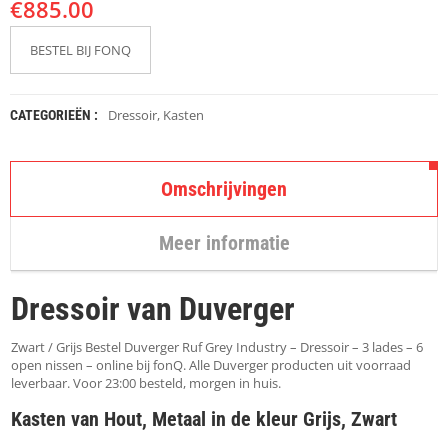
€
K
885.00
A
P
BESTEL BIJ FONQ
S
T
O
K
Dressoir
,
Kasten
CATEGORIEËN :
K
E
N
Omschrijvingen
S
T
Meer informatie
O
E
L
Dressoir van Duverger
E
N
Zwart / Grijs Bestel Duverger Ruf Grey Industry – Dressoir – 3 lades – 6
T
open nissen – online bij fonQ. Alle Duverger producten uit voorraad
A
leverbaar. Voor 23:00 besteld, morgen in huis.
F
Kasten van Hout, Metaal in de kleur Grijs, Zwart
E
L