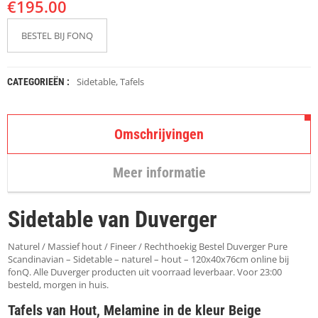
€
K
195.00
A
P
BESTEL BIJ FONQ
S
T
O
K
Sidetable
,
Tafels
CATEGORIEËN :
K
E
N
Omschrijvingen
S
T
Meer informatie
O
E
L
Sidetable van Duverger
E
N
Naturel / Massief hout / Fineer / Rechthoekig Bestel Duverger Pure
T
Scandinavian – Sidetable – naturel – hout – 120x40x76cm online bij
A
fonQ. Alle Duverger producten uit voorraad leverbaar. Voor 23:00
F
besteld, morgen in huis.
E
Tafels van Hout, Melamine in de kleur Beige
L