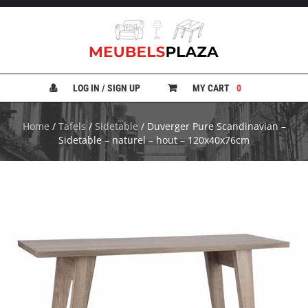
B
A
N
LOG IN / SIGN UP
MY CART
0
K
E
N
Home
/
Tafels
/
Sidetable
/ Duverger Pure Scandinavian –
Sidetable – naturel – hout – 120x40x76cm
B
E
D
D
E
N
B
U
R
E
A
U