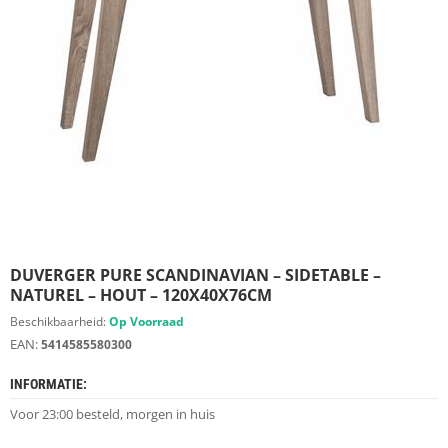
S
D
I
E
R
E
N
M
E
U
B
E
L
S
DUVERGER PURE SCANDINAVIAN – SIDETABLE –
NATUREL – HOUT – 120X40X76CM
K
Beschikbaarheid:
Op Voorraad
A
EAN:
5414585580300
S
T
INFORMATIE:
E
N
Voor 23:00 besteld, morgen in huis