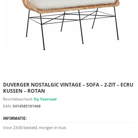
S
D
I
E
R
E
N
M
E
U
B
E
L
S
DUVERGER NOSTALGIC VINTAGE – SOFA – 2-ZIT – ECRU
KUSSEN – ROTAN
K
Beschikbaarheid:
Op Voorraad
A
EAN:
5414585101468
S
T
INFORMATIE:
E
N
Voor 23:00 besteld, morgen in huis