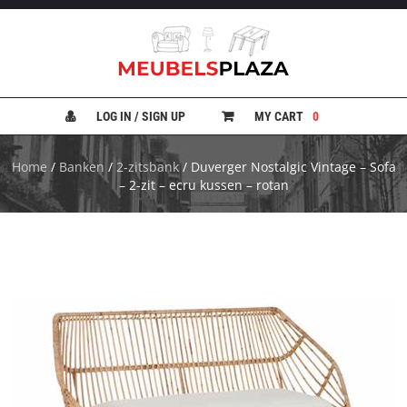
B
A
N
LOG IN / SIGN UP
MY CART
0
K
E
N
Home
/
Banken
/
2-zitsbank
/ Duverger Nostalgic Vintage – Sofa
– 2-zit – ecru kussen – rotan
B
E
D
D
E
N
B
U
R
E
A
U