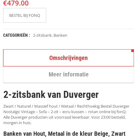
€
K
479.00
A
P
BESTEL BIJ FONQ
S
T
O
K
2-zitsbank
,
Banken
CATEGORIEËN :
K
E
N
Omschrijvingen
S
T
Meer informatie
O
E
L
2-zitsbank van Duverger
E
N
Zwart / Naturel / Massief hout / Metaal / Rechthoekig Bestel Duverger
T
Nostalgic Vintage – Sofa – 2-zit – ecru kussen – rotan online bij fonQ.
A
Alle Duverger producten uit voorraad leverbaar. Voor 23:00 besteld,
F
morgen in huis.
E
Banken van Hout, Metaal in de kleur Beige, Zwart
L