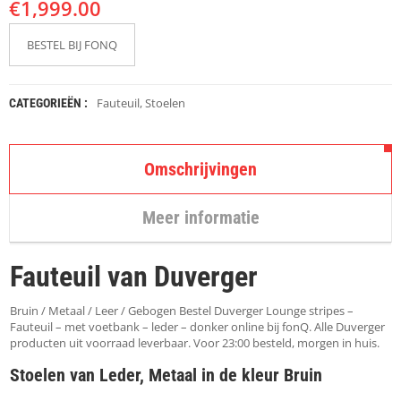
€
K
1,999.00
A
P
BESTEL BIJ FONQ
S
T
O
K
Fauteuil
,
Stoelen
CATEGORIEËN :
K
E
N
Omschrijvingen
S
T
Meer informatie
O
E
L
Fauteuil van Duverger
E
N
Bruin / Metaal / Leer / Gebogen Bestel Duverger Lounge stripes –
T
Fauteuil – met voetbank – leder – donker online bij fonQ. Alle Duverger
A
producten uit voorraad leverbaar. Voor 23:00 besteld, morgen in huis.
F
Stoelen van Leder, Metaal in de kleur Bruin
E
L