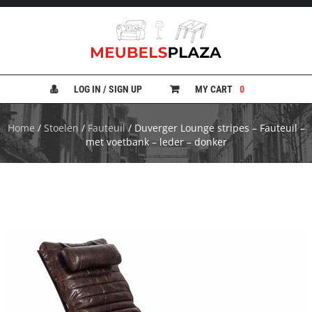
B
A
N
LOG IN / SIGN UP
MY CART
0
K
E
N
Home
/
Stoelen
/
Fauteuil
/ Duverger Lounge stripes – Fauteuil –
met voetbank – leder – donker
B
E
D
D
E
N
B
U
R
E
A
U