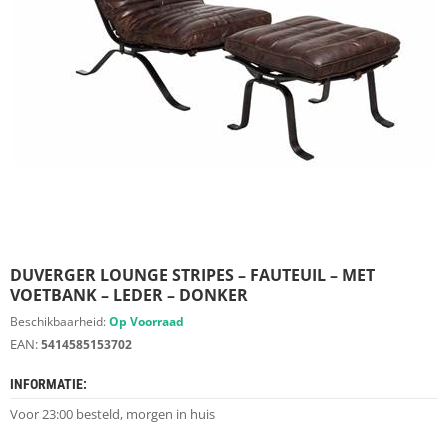
S
D
I
E
R
E
N
M
E
U
B
E
L
S
DUVERGER LOUNGE STRIPES – FAUTEUIL – MET
VOETBANK – LEDER – DONKER
K
Beschikbaarheid:
Op Voorraad
A
EAN:
5414585153702
S
T
INFORMATIE:
E
N
Voor 23:00 besteld, morgen in huis