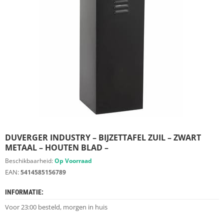
S
D
I
E
R
E
N
M
E
U
B
E
L
S
DUVERGER INDUSTRY – BIJZETTAFEL ZUIL – ZWART
METAAL – HOUTEN BLAD –
K
Beschikbaarheid:
Op Voorraad
A
EAN:
5414585156789
S
T
INFORMATIE:
E
N
Voor 23:00 besteld, morgen in huis