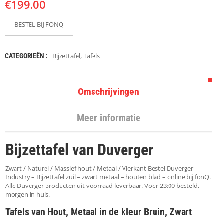
€
K
199.00
A
P
BESTEL BIJ FONQ
S
T
O
K
Bijzettafel
,
Tafels
CATEGORIEËN :
K
E
N
Omschrijvingen
S
T
Meer informatie
O
E
L
Bijzettafel van Duverger
E
N
Zwart / Naturel / Massief hout / Metaal / Vierkant Bestel Duverger
T
Industry – Bijzettafel zuil – zwart metaal – houten blad – online bij fonQ.
A
Alle Duverger producten uit voorraad leverbaar. Voor 23:00 besteld,
F
morgen in huis.
E
Tafels van Hout, Metaal in de kleur Bruin, Zwart
L