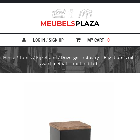
B
A
N
LOG IN / SIGN UP
MY CART
0
K
E
N
Home
/
Tafels
/
Bijzettafel
/ Duverger Industry – Bijzettafel zuil –
zwart metaal – houten blad –
B
E
D
D
E
N
B
U
R
E
A
U