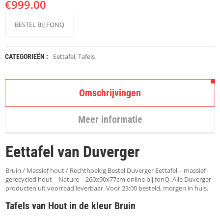
€
K
999.00
A
P
BESTEL BIJ FONQ
S
T
O
K
Eettafel
,
Tafels
CATEGORIEËN :
K
E
N
Omschrijvingen
S
T
Meer informatie
O
E
L
Eettafel van Duverger
E
N
Bruin / Massief hout / Rechthoekig Bestel Duverger Eettafel – massief
T
gerecycled hout – Nature – 260x90x77cm online bij fonQ. Alle Duverger
A
producten uit voorraad leverbaar. Voor 23:00 besteld, morgen in huis.
F
Tafels van Hout in de kleur Bruin
E
L