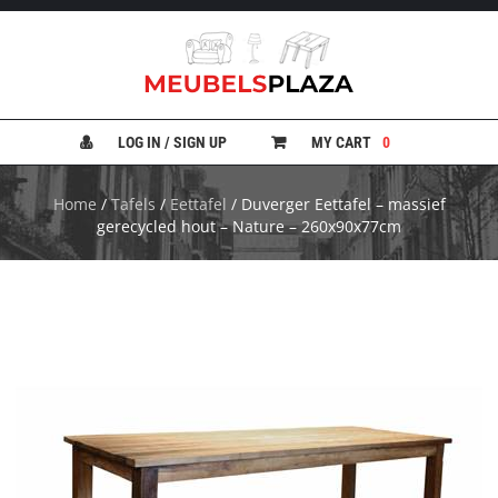
B
A
N
LOG IN / SIGN UP
MY CART
0
K
E
N
Home
/
Tafels
/
Eettafel
/ Duverger Eettafel – massief
gerecycled hout – Nature – 260x90x77cm
B
E
D
D
E
N
B
U
R
E
A
U