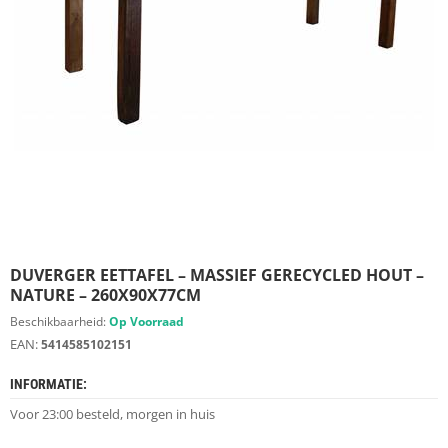
S
D
I
E
R
E
N
M
E
U
B
E
L
S
DUVERGER EETTAFEL – MASSIEF GERECYCLED HOUT –
NATURE – 260X90X77CM
K
Beschikbaarheid:
Op Voorraad
A
EAN:
5414585102151
S
T
INFORMATIE:
E
N
Voor 23:00 besteld, morgen in huis