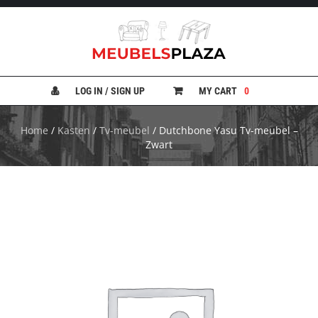
B
A
N
LOG IN / SIGN UP
MY CART
0
K
E
N
Home
/
Kasten
/
Tv-meubel
/ Dutchbone Yasu Tv-meubel –
Zwart
B
E
D
D
E
N
B
U
R
E
A
U