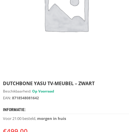
S
D
I
E
R
E
N
M
E
U
B
E
L
S
DUTCHBONE YASU TV-MEUBEL – ZWART
Beschikbaarheid:
Op Voorraad
K
EAN:
8718548081642
A
S
T
INFORMATIE:
E
Voor 21:00 besteld,
morgen in huis
N
€
499.00