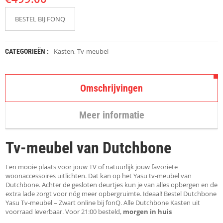
K
A
BESTEL BIJ FONQ
P
S
T
O
Kasten
,
Tv-meubel
CATEGORIEËN :
K
K
E
N
Omschrijvingen
S
T
Meer informatie
O
E
L
Tv-meubel van Dutchbone
E
N
Een mooie plaats voor jouw TV of natuurlijk jouw favoriete
woonaccessoires uitlichten. Dat kan op het Yasu tv-meubel van
T
Dutchbone. Achter de gesloten deurtjes kun je van alles opbergen en de
A
extra lade zorgt voor nóg meer opbergruimte. Ideaal! Bestel Dutchbone
F
Yasu Tv-meubel – Zwart online bij fonQ. Alle Dutchbone Kasten uit
E
voorraad leverbaar. Voor 21:00 besteld,
morgen in huis
L