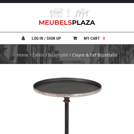
B
A
N
LOG IN / SIGN UP
MY CART
0
K
E
N
Home
/
Tafels
/
Bijzettafel
/ Clayre & Eef Bijzettafel
B
E
D
D
E
N
B
U
R
E
A
U