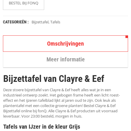
K
BESTEL BIJ FONQ
A
P
S
T
Bijzettafel
,
Tafels
CATEGORIEËN :
O
K
K
Omschrijvingen
E
N
Meer informatie
S
T
O
Bijzettafel van Clayre & Eef
E
L
E
Deze stoere bijzettafel van Clayre & Eef heeft alles wat je in een
N
industrieel ontwerp zoekt. Het gebogen frame heeft een licht roest-
effect en het ijzeren tafelblad lijkt al jaren oud te zijn. Ook leuk als
plantentafel met een collectie groene planten! Bestel Clayre & Eef
T
Bijzettafel online bij fonQ. Alle Clayre & Eef producten uit voorraad
A
leverbaar. Voor 23:00 besteld, morgen in huis.
F
E
Tafels van IJzer in de kleur Grijs
L