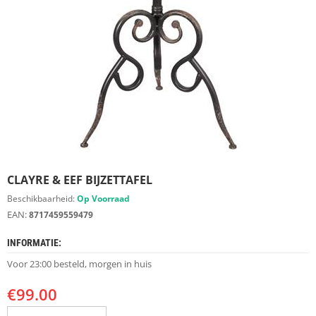
S
D
I
E
R
E
N
M
E
U
B
E
CLAYRE & EEF BIJZETTAFEL
L
S
Beschikbaarheid:
Op Voorraad
EAN:
8717459559479
K
A
INFORMATIE:
S
T
Voor 23:00 besteld, morgen in huis
E
N
€
99.00