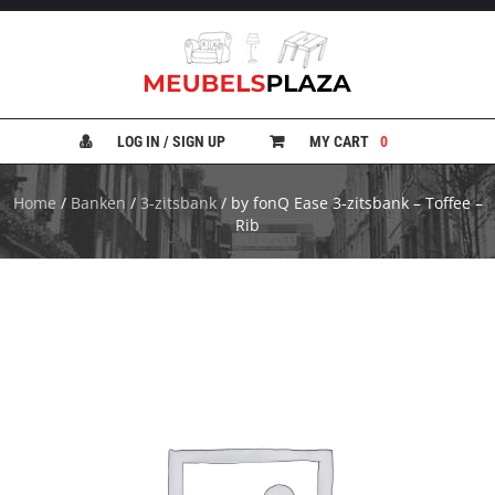
B
A
N
LOG IN / SIGN UP
MY CART
0
K
E
N
Home
/
Banken
/
3-zitsbank
/ by fonQ Ease 3-zitsbank – Toffee –
Rib
B
E
D
D
E
N
B
U
R
E
A
U