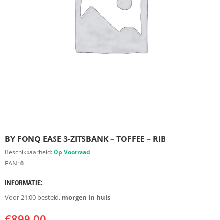
S
D
I
E
R
E
N
M
E
U
B
E
L
S
BY FONQ EASE 3-ZITSBANK – TOFFEE – RIB
Beschikbaarheid:
Op Voorraad
K
EAN:
0
A
S
T
INFORMATIE:
E
Voor 21:00 besteld,
morgen in huis
N
€
899.00