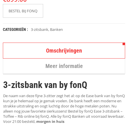
K
A
BESTEL BIJ FONQ
P
S
T
O
3-zitsbank
,
Banken
CATEGORIEËN :
K
K
E
N
Omschrijvingen
S
T
Meer informatie
O
E
L
3-zitsbank van by fonQ
E
N
De naam van deze fijne 3-zitter zegt het al: op de Ease bank van by fonQ
kun je je helemaal op je gemak voelen. De bank heeft een moderne en
T
strakke uitstraling en oogt luchtig door de hoge metalen poten. Nu
A
alleen nog jouw favoriete sierkussens! Bestel by fonQ Ease 3-zitsbank –
F
Toffee – Rib online bij fonQ. Alle by fonQ Banken uit voorraad leverbaar.
E
Voor 21:00 besteld,
morgen in huis
L