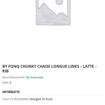
S
D
I
E
R
E
N
M
E
U
B
E
L
S
BY FONQ CHUNKY CHAISE LONGUE LINKS – LATTE –
RIB
K
Beschikbaarheid:
Op Voorraad
A
EAN:
S
0
T
E
INFORMATIE:
N
Voor 21:00 besteld,
morgen in huis