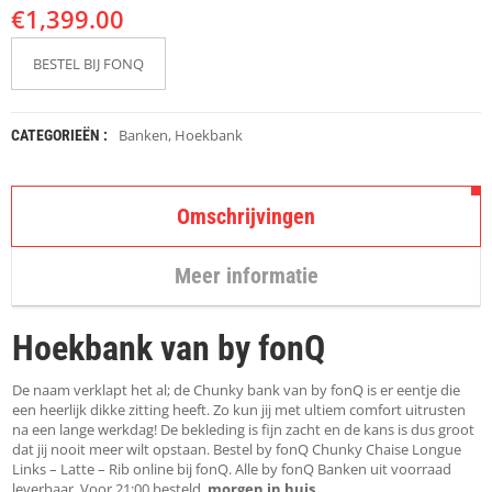
K
€
1,399.00
A
P
S
BESTEL BIJ FONQ
T
O
K
Banken
,
Hoekbank
CATEGORIEËN :
K
E
N
Omschrijvingen
S
T
O
Meer informatie
E
L
E
Hoekbank van by fonQ
N
De naam verklapt het al; de Chunky bank van by fonQ is er eentje die
T
een heerlijk dikke zitting heeft. Zo kun jij met ultiem comfort uitrusten
A
na een lange werkdag! De bekleding is fijn zacht en de kans is dus groot
F
dat jij nooit meer wilt opstaan. Bestel by fonQ Chunky Chaise Longue
E
Links – Latte – Rib online bij fonQ. Alle by fonQ Banken uit voorraad
L
leverbaar. Voor 21:00 besteld,
morgen in huis