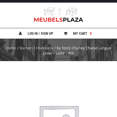
B
A
N
LOG IN / SIGN UP
MY CART
0
K
E
N
Home
/
Banken
/
Hoekbank
/ by fonQ Chunky Chaise Longue
Links – Latte – Rib
B
E
D
D
E
N
B
U
R
E
A
U