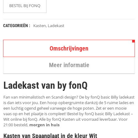
K
BESTEL BIJ FONQ
A
P
S
T
Kasten
,
Ladekast
CATEGORIEËN :
O
K
K
E
Omschrijvingen
N
Meer informatie
S
T
O
E
Ladekast van by fonQ
L
E
Fan van minimalistisch en Scandi design? De by fonQ basic Billy ladekast
N
is dan iets voor jou. Een hoop opbergruimte dankzij de 5 ruime lades en
een luchtig ogend geheel vanwege de hoge poten. Zet er een mooie
T
vaas op en het plaatje is compleet! Bestel by fonQ basic Billy Ladekast –
A
Wit online bij fonQ. Alle by fonQ Kasten uit voorraad leverbaar. Voor
F
21:00 besteld,
morgen in huis
E
L
Kasten van Spaanplaat in de kleur Wit