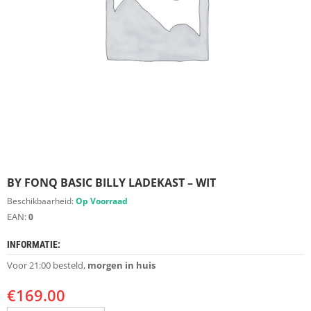
S
D
I
E
R
E
N
M
E
U
B
E
L
BY FONQ BASIC BILLY LADEKAST – WIT
S
Beschikbaarheid:
Op Voorraad
EAN:
0
K
A
S
INFORMATIE:
T
Voor 21:00 besteld,
morgen in huis
E
N
€
169.00