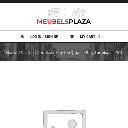
B
A
N
LOG IN / SIGN UP
MY CART
0
K
E
N
Home
/
Kasten
/
Ladekast
/ by fonQ basic Billy Ladekast – Wit
B
E
D
D
E
N
B
U
R
E
A
U