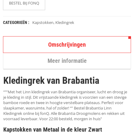
K
BESTEL BIJ FONQ
A
P
S
T
Kapstokken
,
Kledingrek
CATEGORIEËN :
O
K
K
Omschrijvingen
E
N
Meer informatie
S
T
O
Kledingrek van Brabantia
E
L
E
“””Met het Linn kledingrek van Brabantia organiseer, lucht en droog je
N
je kleding in stijl. Dit vrijstaande kledingrek is voorzien van een stevige
bamboe roede en twee in hoogte verstelbare plateaus. Perfect voor
slaapkamer, wasruimte, hal of zolder! “” Bestel Brabantia Linn
T
Kledingrek online bij fonQ. Alle Brabantia Droogmolens en rekken uit
A
voorraad leverbaar. Voor 22:00 besteld, morgen in huis”
F
E
Kapstokken van Metaal in de kleur Zwart
L