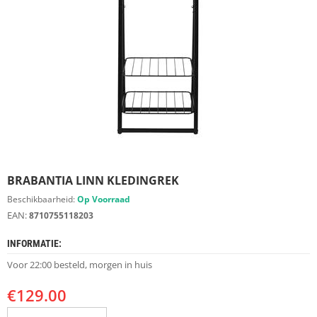
S
D
I
E
R
E
N
M
E
U
B
E
BRABANTIA LINN KLEDINGREK
L
S
Beschikbaarheid:
Op Voorraad
EAN:
8710755118203
K
A
INFORMATIE:
S
T
Voor 22:00 besteld, morgen in huis
E
N
€
129.00