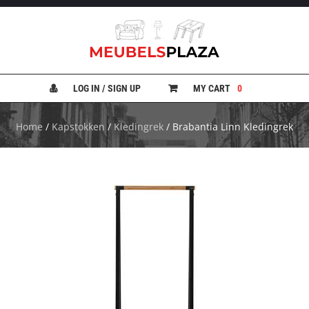
B
A
N
LOG IN / SIGN UP
MY CART
0
K
E
N
Home
/
Kapstokken
/
Kledingrek
/ Brabantia Linn Kledingrek
B
E
D
D
E
N
B
U
R
E
A
U