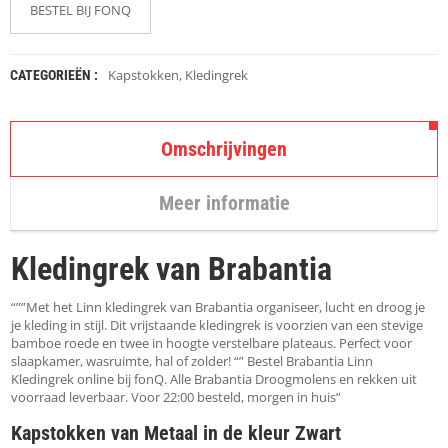
K
BESTEL BIJ FONQ
A
P
S
T
Kapstokken
,
Kledingrek
CATEGORIEËN :
O
K
K
Omschrijvingen
E
N
Meer informatie
S
T
O
Kledingrek van Brabantia
E
L
E
“””Met het Linn kledingrek van Brabantia organiseer, lucht en droog je
N
je kleding in stijl. Dit vrijstaande kledingrek is voorzien van een stevige
bamboe roede en twee in hoogte verstelbare plateaus. Perfect voor
slaapkamer, wasruimte, hal of zolder! “” Bestel Brabantia Linn
T
Kledingrek online bij fonQ. Alle Brabantia Droogmolens en rekken uit
A
voorraad leverbaar. Voor 22:00 besteld, morgen in huis”
F
E
Kapstokken van Metaal in de kleur Zwart
L