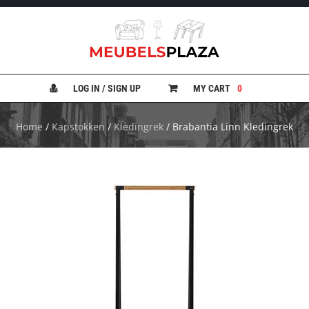
B
A
N
LOG IN / SIGN UP
MY CART
0
K
E
N
Home
/
Kapstokken
/
Kledingrek
/ Brabantia Linn Kledingrek
B
E
D
D
E
N
B
U
R
E
A
U