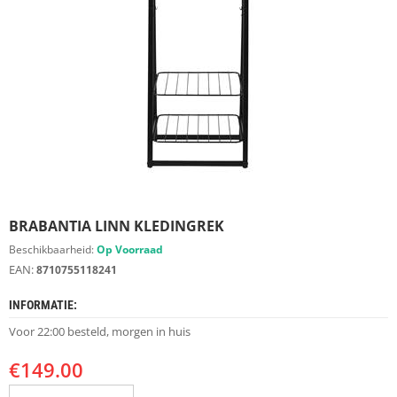
S
D
I
E
R
E
N
M
E
U
B
E
BRABANTIA LINN KLEDINGREK
L
S
Beschikbaarheid:
Op Voorraad
EAN:
8710755118241
K
A
INFORMATIE:
S
T
Voor 22:00 besteld, morgen in huis
E
N
€
149.00