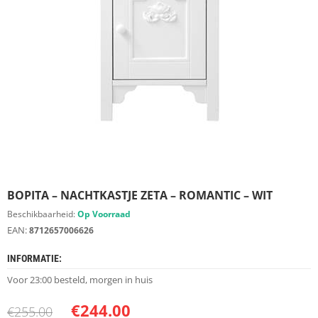
S
D
I
E
R
E
N
M
E
U
B
E
L
S
BOPITA – NACHTKASTJE ZETA – ROMANTIC – WIT
Beschikbaarheid:
Op Voorraad
K
EAN:
8712657006626
A
S
INFORMATIE:
T
E
Voor 23:00 besteld, morgen in huis
N
€
244.00
€
255.00