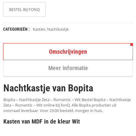
K
A
BESTEL BIJ FONQ
P
S
T
O
Kasten
,
Nachtkastje
CATEGORIEËN :
K
K
E
N
Omschrijvingen
S
Meer informatie
T
O
E
Nachtkastje van Bopita
L
E
N
Bopita – Nachtkastje Zeta – Romantic – Wit Bestel Bopita – Nachtkastje
Zeta – Romantic – Wit online bij fonQ. Alle Bopita producten uit
T
voorraad leverbaar. Voor 23:00 besteld, morgen in huis.
A
Kasten van MDF in de kleur Wit
F
E
L