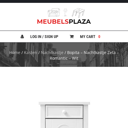
B
A
N
LOG IN / SIGN UP
MY CART
0
K
E
N
Home
/
Kasten
/
Nachtkastje
/ Bopita – Nachtkastje Zeta –
Romantic – Wit
B
E
D
D
E
N
B
U
R
E
A
U