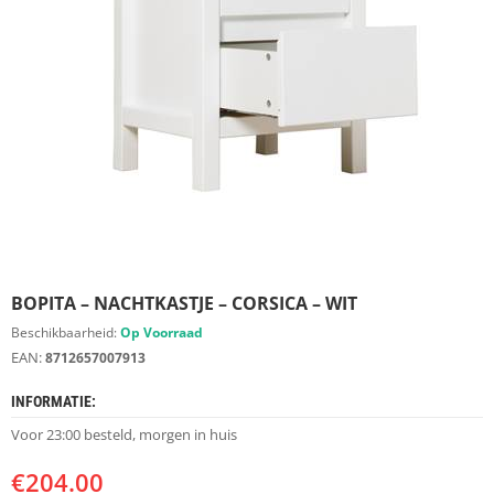
S
D
I
E
R
E
N
M
E
U
B
E
L
S
BOPITA – NACHTKASTJE – CORSICA – WIT
Beschikbaarheid:
Op Voorraad
K
EAN:
8712657007913
A
S
INFORMATIE:
T
E
Voor 23:00 besteld, morgen in huis
N
€
204.00