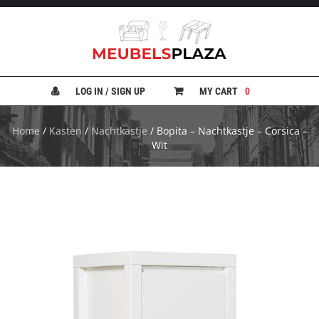
B
A
N
LOG IN / SIGN UP
MY CART
0
K
E
N
Home
/
Kasten
/
Nachtkastje
/ Bopita – Nachtkastje – Corsica –
Wit
B
E
D
D
E
N
B
U
R
E
A
U