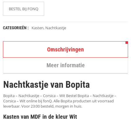
K
A
BESTEL BIJ FONQ
P
S
T
O
Kasten
,
Nachtkastje
CATEGORIEËN :
K
K
E
N
Omschrijvingen
S
Meer informatie
T
O
E
Nachtkastje van Bopita
L
E
N
Bopita – Nachtkastje – Corsica – Wit Bestel Bopita – Nachtkastje –
Corsica – Wit online bij fonQ. Alle Bopita producten uit voorraad
leverbaar. Voor 23:00 besteld, morgen in huis.
T
A
Kasten van MDF in de kleur Wit
F
E
L