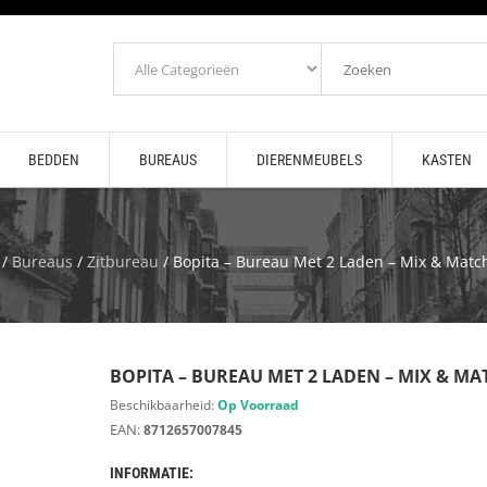
BEDDEN
BUREAUS
DIERENMEUBELS
KASTEN
/
Bureaus
/
Zitbureau
/ Bopita – Bureau Met 2 Laden – Mix & Match
BOPITA – BUREAU MET 2 LADEN – MIX & MAT
Beschikbaarheid:
Op Voorraad
EAN:
8712657007845
INFORMATIE: