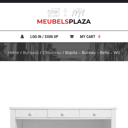
B
A
N
LOG IN / SIGN UP
MY CART
0
K
E
N
Home
/
Bureaus
/
Zitbureau
/ Bopita – Bureau – Belle – Wit
B
E
D
D
E
N
B
U
R
E
A
U