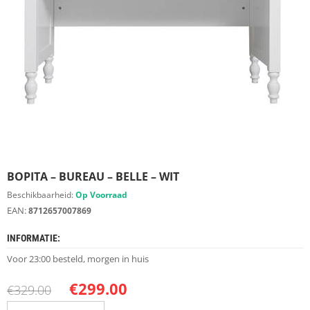
S
D
I
E
R
E
N
M
E
U
B
E
BOPITA – BUREAU – BELLE – WIT
L
S
Beschikbaarheid:
Op Voorraad
EAN:
8712657007869
K
A
INFORMATIE:
S
T
Voor 23:00 besteld, morgen in huis
E
N
€
299.00
€
329.00