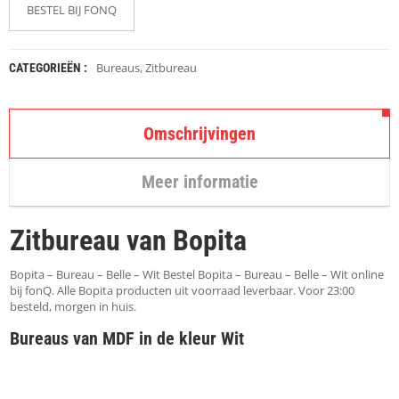
K
BESTEL BIJ FONQ
A
P
S
T
Bureaus
,
Zitbureau
CATEGORIEËN :
O
K
K
E
Omschrijvingen
N
Meer informatie
S
T
O
Zitbureau van Bopita
E
L
E
Bopita – Bureau – Belle – Wit Bestel Bopita – Bureau – Belle – Wit online
N
bij fonQ. Alle Bopita producten uit voorraad leverbaar. Voor 23:00
besteld, morgen in huis.
T
Bureaus van MDF in de kleur Wit
A
F
E
L