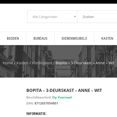
BEDDEN
BUREAUS
DIERENMEUBELS
KASTEN
Home
/
Kasten
/
Kledingkast
/ Bopita – 3-Deurskast – Anne – Wit
BOPITA – 3-DEURSKAST – ANNE – WIT
Beschikbaarheid:
Op Voorraad
EAN:
8712657054801
INFORMATIE: