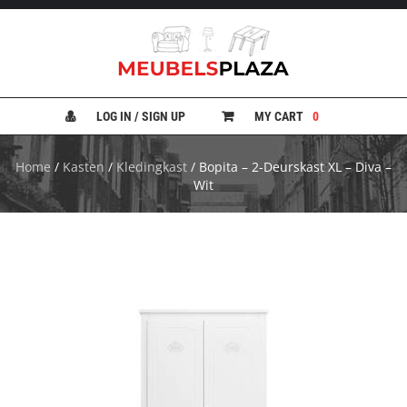
B
A
N
LOG IN / SIGN UP
MY CART
0
K
E
N
Home
/
Kasten
/
Kledingkast
/ Bopita – 2-Deurskast XL – Diva –
Wit
B
E
D
D
E
N
B
U
R
E
A
U