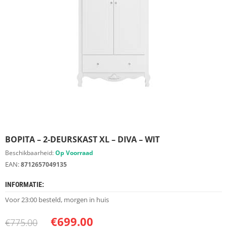
S
D
I
E
R
E
N
M
E
U
B
E
L
S
BOPITA – 2-DEURSKAST XL – DIVA – WIT
Beschikbaarheid:
Op Voorraad
K
EAN:
8712657049135
A
S
INFORMATIE:
T
E
Voor 23:00 besteld, morgen in huis
N
€
699.00
€
775.00