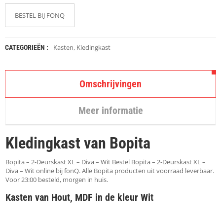
K
A
BESTEL BIJ FONQ
P
S
T
O
Kasten
,
Kledingkast
CATEGORIEËN :
K
K
E
N
Omschrijvingen
S
Meer informatie
T
O
E
Kledingkast van Bopita
L
E
N
Bopita – 2-Deurskast XL – Diva – Wit Bestel Bopita – 2-Deurskast XL –
Diva – Wit online bij fonQ. Alle Bopita producten uit voorraad leverbaar.
T
Voor 23:00 besteld, morgen in huis.
A
Kasten van Hout, MDF in de kleur Wit
F
E
L