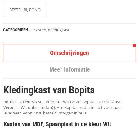
K
A
BESTEL BIJ FONQ
P
S
T
O
Kasten
,
Kledingkast
CATEGORIEËN :
K
K
E
N
Omschrijvingen
S
Meer informatie
T
O
E
Kledingkast van Bopita
L
E
N
Bopita – 2-Deurskast – Verona – Wit Bestel Bopita – 2-Deurskast –
Verona – Wit online bij fonQ. Alle Bopita producten uit voorraad
T
leverbaar. Voor 23:00 besteld, morgen in huis.
A
Kasten van MDF, Spaanplaat in de kleur Wit
F
E
L