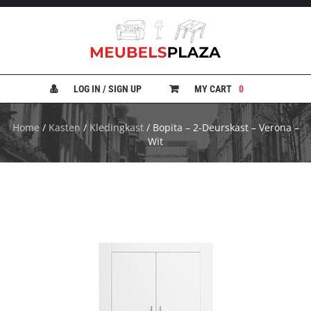
B
A
N
LOG IN / SIGN UP
MY CART
0
K
E
N
Home
/
Kasten
/
Kledingkast
/ Bopita – 2-Deurskast – Verona –
Wit
B
E
D
D
E
N
B
U
R
E
A
U