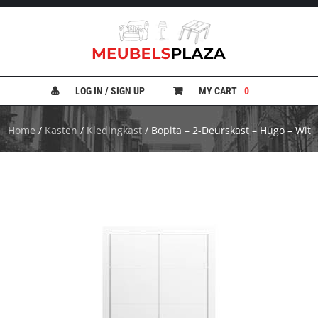
B
A
N
LOG IN / SIGN UP
MY CART
0
K
E
N
Home
/
Kasten
/
Kledingkast
/ Bopita – 2-Deurskast – Hugo – Wit
B
E
D
D
E
N
B
U
R
E
A
U