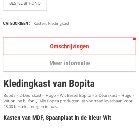
K
BESTEL BIJ FONQ
A
P
S
T
Kasten
,
Kledingkast
CATEGORIEËN :
O
K
K
Omschrijvingen
E
N
Meer informatie
S
T
O
Kledingkast van Bopita
E
L
E
Bopita – 2-Deurskast – Hugo – Wit Bestel Bopita – 2-Deurskast – Hugo –
N
Wit online bij fonQ. Alle Bopita producten uit voorraad leverbaar. Voor
23:00 besteld, morgen in huis.
T
Kasten van MDF, Spaanplaat in de kleur Wit
A
F
E
L