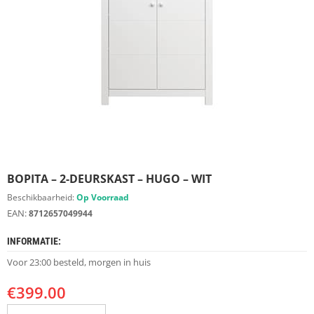
S
D
I
E
R
E
N
M
E
U
B
E
BOPITA – 2-DEURSKAST – HUGO – WIT
L
S
Beschikbaarheid:
Op Voorraad
EAN:
8712657049944
K
A
INFORMATIE:
S
T
Voor 23:00 besteld, morgen in huis
E
N
€
399.00