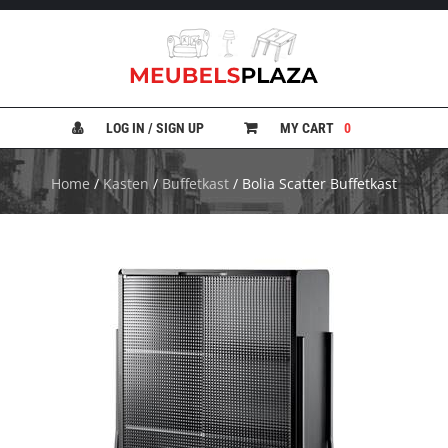
B
A
N
LOG IN / SIGN UP
MY CART
0
K
E
N
Home
/
Kasten
/
Buffetkast
/ Bolia Scatter Buffetkast
B
E
D
D
E
N
B
U
R
E
A
U