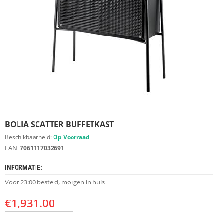
S
D
I
E
R
E
N
M
E
U
B
E
BOLIA SCATTER BUFFETKAST
L
S
Beschikbaarheid:
Op Voorraad
EAN:
7061117032691
K
A
INFORMATIE:
S
T
Voor 23:00 besteld, morgen in huis
E
N
€
1,931.00