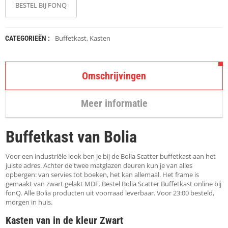
K
BESTEL BIJ FONQ
A
P
S
T
Buffetkast
,
Kasten
CATEGORIEËN :
O
K
K
Omschrijvingen
E
N
Meer informatie
S
T
O
Buffetkast van Bolia
E
L
E
Voor een industriële look ben je bij de Bolia Scatter buffetkast aan het
N
juiste adres. Achter de twee matglazen deuren kun je van alles
opbergen: van servies tot boeken, het kan allemaal. Het frame is
gemaakt van zwart gelakt MDF. Bestel Bolia Scatter Buffetkast online bij
T
fonQ. Alle Bolia producten uit voorraad leverbaar. Voor 23:00 besteld,
A
morgen in huis.
F
E
Kasten van in de kleur Zwart
L