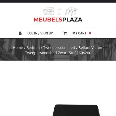
B
A
N
LOG IN / SIGN UP
MY CART
0
K
E
N
Home
/
Bedden
/
Tweepersoonsbed
/ Beliani Vienne
Tweepersoonsbed Zwart Stof 160×200
B
E
D
D
E
N
B
U
R
E
A
U