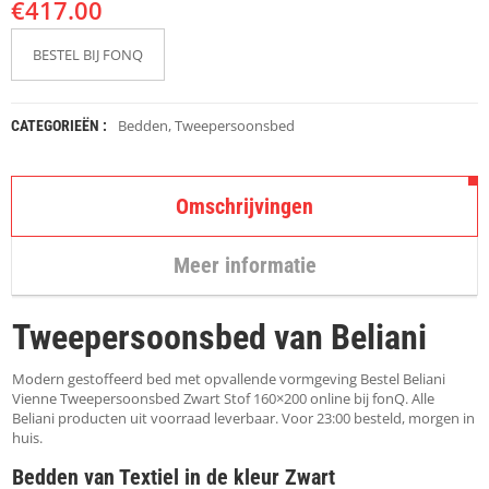
€
K
417.00
A
P
BESTEL BIJ FONQ
S
T
O
K
Bedden
,
Tweepersoonsbed
CATEGORIEËN :
K
E
N
Omschrijvingen
S
T
Meer informatie
O
E
L
Tweepersoonsbed van Beliani
E
N
Modern gestoffeerd bed met opvallende vormgeving Bestel Beliani
T
Vienne Tweepersoonsbed Zwart Stof 160×200 online bij fonQ. Alle
A
Beliani producten uit voorraad leverbaar. Voor 23:00 besteld, morgen in
F
huis.
E
Bedden van Textiel in de kleur Zwart
L