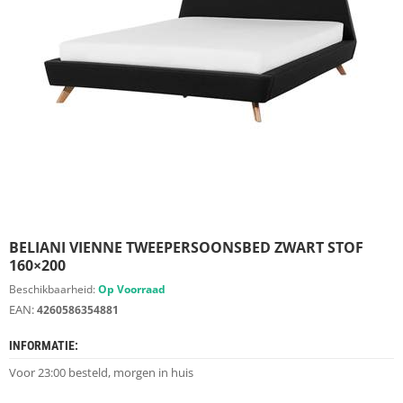
S
D
I
E
R
E
N
M
E
U
B
E
L
S
BELIANI VIENNE TWEEPERSOONSBED ZWART STOF
160×200
K
Beschikbaarheid:
Op Voorraad
A
EAN:
4260586354881
S
T
INFORMATIE:
E
N
Voor 23:00 besteld, morgen in huis