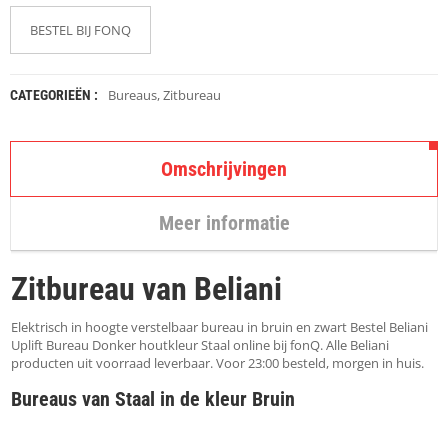
K
A
BESTEL BIJ FONQ
P
S
T
O
Bureaus
,
Zitbureau
CATEGORIEËN :
K
K
E
N
Omschrijvingen
S
Meer informatie
T
O
E
Zitbureau van Beliani
L
E
N
Elektrisch in hoogte verstelbaar bureau in bruin en zwart Bestel Beliani
Uplift Bureau Donker houtkleur Staal online bij fonQ. Alle Beliani
producten uit voorraad leverbaar. Voor 23:00 besteld, morgen in huis.
T
A
Bureaus van Staal in de kleur Bruin
F
E
L