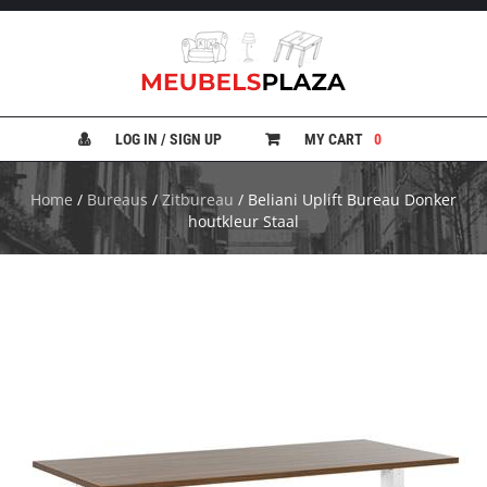
B
A
N
LOG IN / SIGN UP
MY CART
0
K
E
N
Home
/
Bureaus
/
Zitbureau
/ Beliani Uplift Bureau Donker
houtkleur Staal
B
E
D
D
E
N
B
U
R
E
A
U