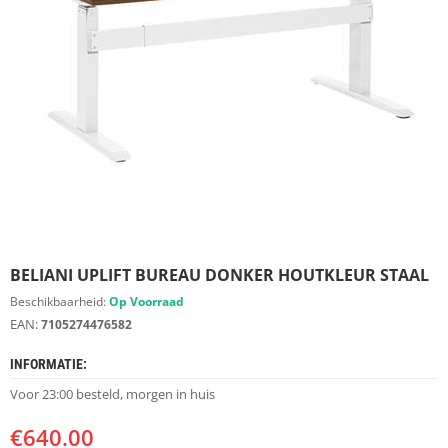
S
D
I
E
R
E
N
M
E
U
B
E
L
S
BELIANI UPLIFT BUREAU DONKER HOUTKLEUR STAAL
Beschikbaarheid:
Op Voorraad
K
EAN:
7105274476582
A
S
INFORMATIE:
T
E
Voor 23:00 besteld, morgen in huis
N
€
640.00