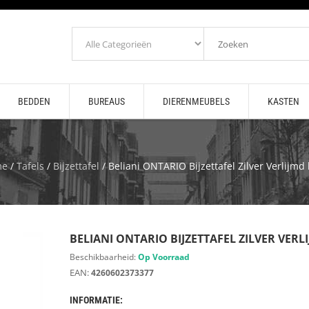
BEDDEN
BUREAUS
DIERENMEUBELS
KASTEN
me
/
Tafels
/
Bijzettafel
/ Beliani ONTARIO Bijzettafel Zilver Verlijmd
BELIANI ONTARIO BIJZETTAFEL ZILVER VER
Beschikbaarheid:
Op Voorraad
EAN:
4260602373377
INFORMATIE: