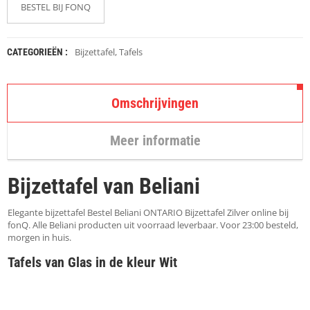
K
BESTEL BIJ FONQ
A
P
S
T
Bijzettafel
,
Tafels
CATEGORIEËN :
O
K
K
Omschrijvingen
E
N
Meer informatie
S
T
O
Bijzettafel van Beliani
E
L
E
Elegante bijzettafel Bestel Beliani ONTARIO Bijzettafel Zilver online bij
N
fonQ. Alle Beliani producten uit voorraad leverbaar. Voor 23:00 besteld,
morgen in huis.
T
Tafels van Glas in de kleur Wit
A
F
E
L