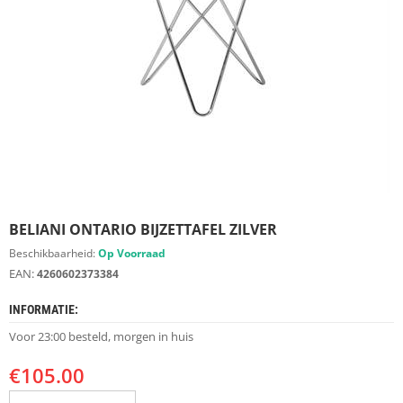
S
D
I
E
R
E
N
M
E
U
B
E
BELIANI ONTARIO BIJZETTAFEL ZILVER
L
S
Beschikbaarheid:
Op Voorraad
EAN:
4260602373384
K
A
INFORMATIE:
S
T
Voor 23:00 besteld, morgen in huis
E
N
€
105.00