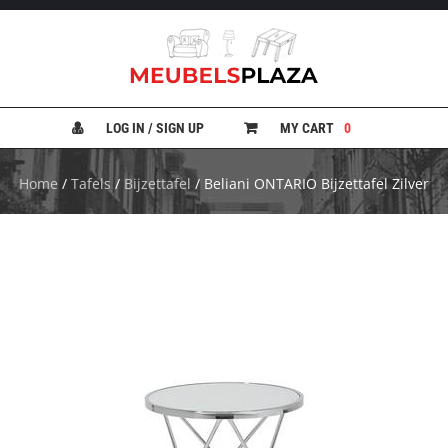
B
A
N
LOG IN / SIGN UP
MY CART
0
K
E
N
Home
/
Tafels
/
Bijzettafel
/ Beliani ONTARIO Bijzettafel Zilver
B
E
D
D
E
N
B
U
R
E
A
U