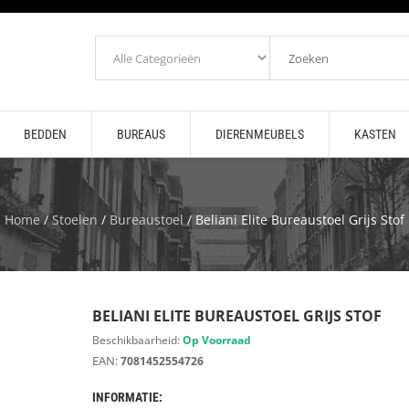
BEDDEN
BUREAUS
DIERENMEUBELS
KASTEN
Home
/
Stoelen
/
Bureaustoel
/ Beliani Elite Bureaustoel Grijs Stof
BELIANI ELITE BUREAUSTOEL GRIJS STOF
Beschikbaarheid:
Op Voorraad
EAN:
7081452554726
INFORMATIE: