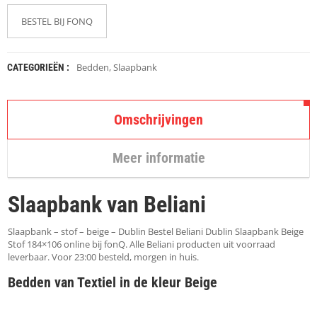
K
A
BESTEL BIJ FONQ
P
S
T
O
Bedden
,
Slaapbank
CATEGORIEËN :
K
K
E
N
Omschrijvingen
S
Meer informatie
T
O
E
Slaapbank van Beliani
L
E
N
Slaapbank – stof – beige – Dublin Bestel Beliani Dublin Slaapbank Beige
Stof 184×106 online bij fonQ. Alle Beliani producten uit voorraad
leverbaar. Voor 23:00 besteld, morgen in huis.
T
A
Bedden van Textiel in de kleur Beige
F
E
L