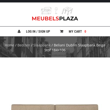
B
A
N
LOG IN / SIGN UP
MY CART
0
K
E
N
Home
/
Bedden
/
Slaapbank
/ Beliani Dublin Slaapbank Beige
Stof 184×106
B
E
D
D
E
N
B
U
R
E
A
U