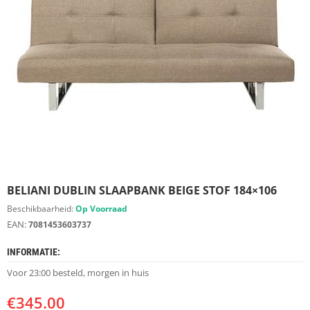
S
D
I
E
R
E
N
M
E
U
B
E
L
S
BELIANI DUBLIN SLAAPBANK BEIGE STOF 184×106
Beschikbaarheid:
Op Voorraad
K
EAN:
7081453603737
A
S
INFORMATIE:
T
E
Voor 23:00 besteld, morgen in huis
N
€
345.00