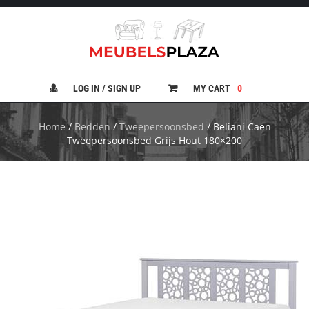
B
A
N
LOG IN / SIGN UP
MY CART
0
K
E
N
Home
/
Bedden
/
Tweepersoonsbed
/ Beliani Caen
Tweepersoonsbed Grijs Hout 180×200
B
E
D
D
E
N
B
U
R
E
A
U