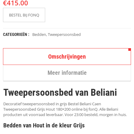
€
K
415.00
A
P
BESTEL BIJ FONQ
S
T
O
K
Bedden
,
Tweepersoonsbed
CATEGORIEËN :
K
E
N
Omschrijvingen
S
T
Meer informatie
O
E
L
Tweepersoonsbed van Beliani
E
N
Decoratief tweepersoonsbed in grijs Bestel Beliani Caen
T
Tweepersoonsbed Grijs Hout 180×200 online bij fonQ. Alle Beliani
A
producten uit voorraad leverbaar. Voor 23:00 besteld, morgen in huis.
F
Bedden van Hout in de kleur Grijs
E
L