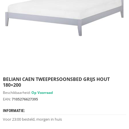
S
D
I
E
R
E
N
M
E
U
B
E
L
S
BELIANI CAEN TWEEPERSOONSBED GRIJS HOUT
180×200
K
Beschikbaarheid:
Op Voorraad
A
EAN:
7105276627395
S
T
INFORMATIE:
E
N
Voor 23:00 besteld, morgen in huis