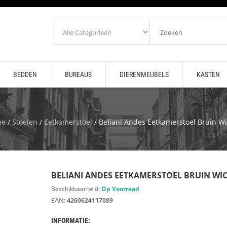
BEDDEN
BUREAUS
DIERENMEUBELS
KASTEN
me
/
Stoelen
/
Eetkamerstoel
/ Beliani Andes Eetkamerstoel Bruin Wi
BELIANI ANDES EETKAMERSTOEL BRUIN WI
Beschikbaarheid:
Op Voorraad
EAN:
4260624117089
INFORMATIE: