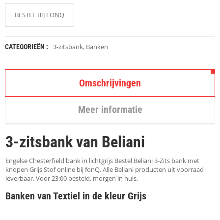
K
A
BESTEL BIJ FONQ
P
S
T
O
3-zitsbank
,
Banken
CATEGORIEËN :
K
K
E
N
Omschrijvingen
S
Meer informatie
T
O
E
3-zitsbank van Beliani
L
E
N
Engelse Chesterfield bank in lichtgrijs Bestel Beliani 3-Zits bank met
knopen Grijs Stof online bij fonQ. Alle Beliani producten uit voorraad
leverbaar. Voor 23:00 besteld, morgen in huis.
T
A
Banken van Textiel in de kleur Grijs
F
E
L