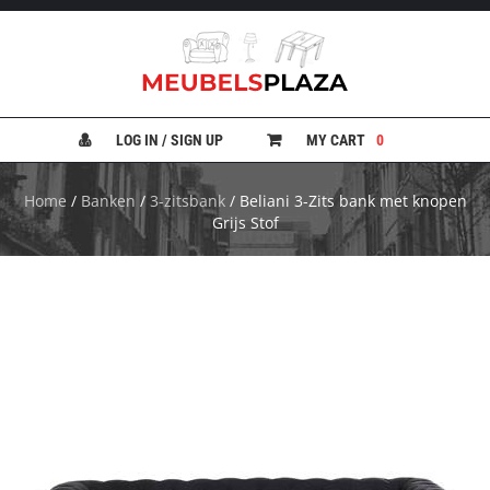
B
A
N
LOG IN / SIGN UP
MY CART
0
K
E
N
Home
/
Banken
/
3-zitsbank
/ Beliani 3-Zits bank met knopen
Grijs Stof
B
E
D
D
E
N
B
U
R
E
A
U