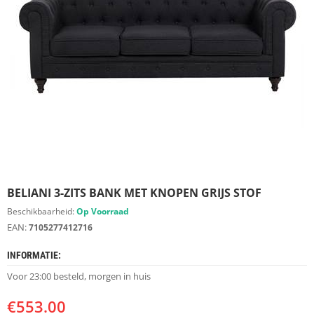
S
D
I
E
R
E
N
M
E
U
B
E
L
S
BELIANI 3-ZITS BANK MET KNOPEN GRIJS STOF
Beschikbaarheid:
Op Voorraad
K
EAN:
7105277412716
A
S
INFORMATIE:
T
E
Voor 23:00 besteld, morgen in huis
N
€
553.00