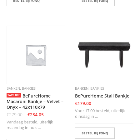
BESTEL BIJ FONQ
BESTEL BIJ FONQ
,
,
BANKEN
BANKJES
BANKEN
BANKJES
BePureHome
BePureHome Stall Bankje
SAVE OFF
Macaroni Bankje – Velvet –
€
179.00
Onyx – 42x110x79
Voor 17:00 besteld, uiterlijk
€
279.00
€
234.05
dinsdag in ...
Vandaag besteld, uiterlijk
maandag in huis ...
BESTEL BIJ FONQ