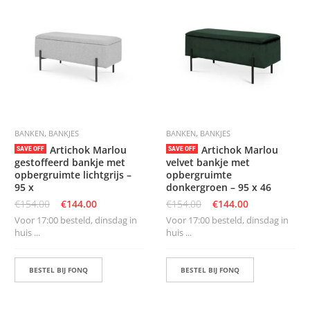
S
,
,
BANKEN
BANKJES
BANKEN
BANKJES
Artichok Marlou
Artichok Marlou
SAVE OFF
SAVE OFF
gestoffeerd bankje met
velvet bankje met
opbergruimte lichtgrijs –
opbergruimte
95 x
donkergroen – 95 x 46
€
154.00
€
144.00
€
154.00
€
144.00
Voor 17:00 besteld, dinsdag in
Voor 17:00 besteld, dinsdag in
huis ...
huis ...
BESTEL BIJ FONQ
BESTEL BIJ FONQ