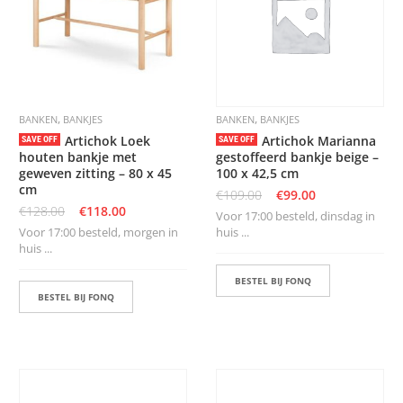
S
D
I
E
R
E
,
,
BANKEN
BANKJES
BANKEN
BANKJES
N
Artichok Loek
Artichok Marianna
SAVE OFF
SAVE OFF
M
houten bankje met
gestoffeerd bankje beige –
E
geweven zitting – 80 x 45
100 x 42,5 cm
U
cm
€
109.00
€
99.00
B
€
128.00
€
118.00
E
Voor 17:00 besteld, dinsdag in
L
Voor 17:00 besteld, morgen in
huis ...
S
huis ...
BESTEL BIJ FONQ
K
BESTEL BIJ FONQ
A
S
T
E
N