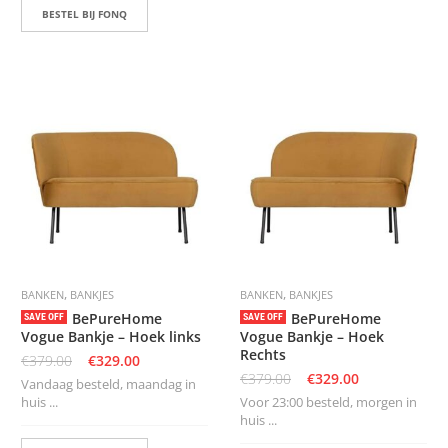
BESTEL BIJ FONQ
,
,
BANKEN
BANKJES
BANKEN
BANKJES
BePureHome
BePureHome
SAVE OFF
SAVE OFF
Vogue Bankje – Hoek links
Vogue Bankje – Hoek
Rechts
€
379.00
€
329.00
€
379.00
€
329.00
Vandaag besteld, maandag in
huis ...
Voor 23:00 besteld, morgen in
huis ...