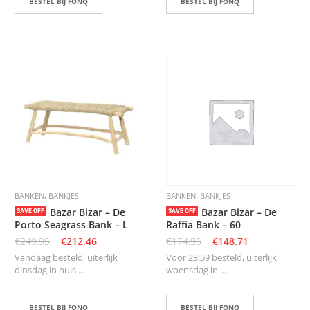
BESTEL BIJ FONQ
BESTEL BIJ FONQ
,
,
BANKEN
BANKJES
BANKEN
BANKJES
Bazar Bizar – De
Bazar Bizar – De
SAVE OFF
SAVE OFF
Porto Seagrass Bank – L
Raffia Bank – 60
€
249.95
€
212.46
€
174.95
€
148.71
Vandaag besteld, uiterlijk
Voor 23:59 besteld, uiterlijk
dinsdag in huis ...
woensdag in ...
BESTEL BIJ FONQ
BESTEL BIJ FONQ