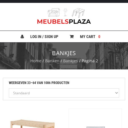
B
A
N
LOG IN / SIGN UP
MY CART
0
K
E
N
BANKJES
Home
/
Banken
/
Bankjes
/ Pagina 2
B
E
D
D
E
WEERGEVEN 33–64 VAN 1086 PRODUCTEN
N
B
U
R
E
A
U