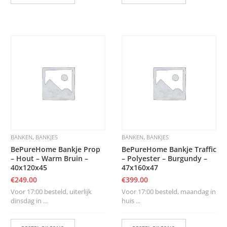
,
,
BANKEN
BANKJES
BANKEN
BANKJES
BePureHome Bankje Prop
BePureHome Bankje Traffic
– Hout – Warm Bruin –
– Polyester – Burgundy –
40x120x45
47x160x47
€
249.00
€
399.00
Voor 17:00 besteld, uiterlijk
Voor 17:00 besteld, maandag in
dinsdag in ...
huis ...