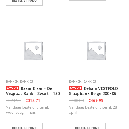
BESTEL BIJ FONQ
,
,
BANKEN
BANKJES
BANKEN
BANKJES
Bazar Bizar – De
Beliani VESTFOLD
SAVE OFF
SAVE OFF
Visgraat Bank – Zwart – 150
Slaapbank Beige 200×85
€
374.95
€
318.71
€
600.00
€
469.99
Vandaag besteld, uiterlijk
Vandaag besteld, uiterlijk 28
woensdag in huis ...
april in ...
BESTEL BIJ FONQ
BESTEL BIJ FONQ