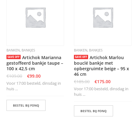
K
A
P
S
T
O
K
K
E
,
,
BANKEN
BANKJES
BANKEN
BANKJES
N
Artichok Marianna
Artichok Marlou
SAVE OFF
SAVE OFF
gestoffeerd bankje taupe –
bouclé bankje met
S
100 x 42,5 cm
opbergruimte beige – 95 x
T
46 cm
O
€
109.00
€
99.00
E
€
185.00
€
175.00
Voor 17:00 besteld, dinsdag in
L
huis ...
Voor 17:00 besteld, dinsdag in
E
huis ...
N
BESTEL BIJ FONQ
BESTEL BIJ FONQ
T
A
F
E
L