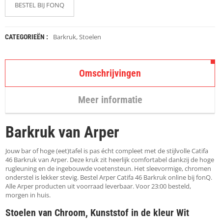
K
BESTEL BIJ FONQ
A
P
S
T
Barkruk
,
Stoelen
CATEGORIEËN :
O
K
K
Omschrijvingen
E
N
Meer informatie
S
T
O
Barkruk van Arper
E
L
E
Jouw bar of hoge (eet)tafel is pas écht compleet met de stijlvolle Catifa
N
46 Barkruk van Arper. Deze kruk zit heerlijk comfortabel dankzij de hoge
rugleuning en de ingebouwde voetensteun. Het sleevormige, chromen
onderstel is lekker stevig. Bestel Arper Catifa 46 Barkruk online bij fonQ.
T
Alle Arper producten uit voorraad leverbaar. Voor 23:00 besteld,
A
morgen in huis.
F
E
Stoelen van Chroom, Kunststof in de kleur Wit
L