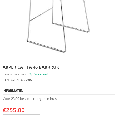
S
D
I
E
R
E
N
M
E
U
B
E
ARPER CATIFA 46 BARKRUK
L
S
Beschikbaarheid:
Op Voorraad
EAN:
4ab6b9cca20c
K
A
INFORMATIE:
S
T
Voor 23:00 besteld, morgen in huis
E
N
€
255.00