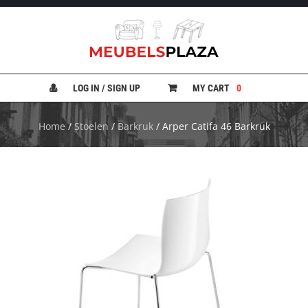
B
A
N
LOG IN / SIGN UP
MY CART
0
K
E
N
Home
/
Stoelen
/
Barkruk
/ Arper Catifa 46 Barkruk
B
E
D
D
E
N
B
U
R
E
A
U