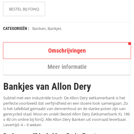
K
A
BESTEL BIJ FONQ
P
S
T
O
Banken
,
Bankjes
CATEGORIEËN :
K
K
E
N
Omschrijvingen
S
Meer informatie
T
O
E
Bankjes van Allon Dery
L
E
N
Subtiel met een industriële touch. De Allon Dery eetkamerbank is het
perfecte voorbeeld dat verfijndheid en een stoere look samengaan. Zo
is het tafelblad gemaakt van dennenhout en de slanke poten zijn van
T
gerecycled staal. Mooi en uniek! Bestel Allon Dery Eetkamerbank XL 186
A
x 40 cm online bij fonQ. Alle Allon Dery Banken uit voorraad leverbaar.
F
Levertijd: 4 – 6 weken
E
L