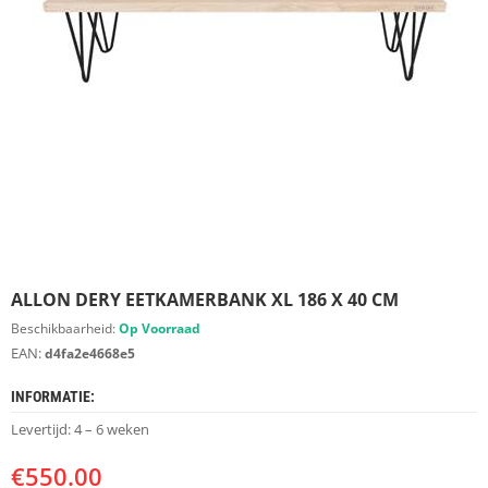
S
D
I
E
R
E
N
M
E
U
B
E
L
S
ALLON DERY EETKAMERBANK XL 186 X 40 CM
Beschikbaarheid:
Op Voorraad
K
EAN:
d4fa2e4668e5
A
S
INFORMATIE:
T
E
Levertijd: 4 – 6 weken
N
€
550.00