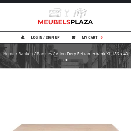
B
A
N
LOG IN / SIGN UP
MY CART
0
K
E
N
Home
/
Banken
/
Bankjes
/ Allon Dery Eetkamerbank XL 186 x 40
cm
B
E
D
D
E
N
B
U
R
E
A
U