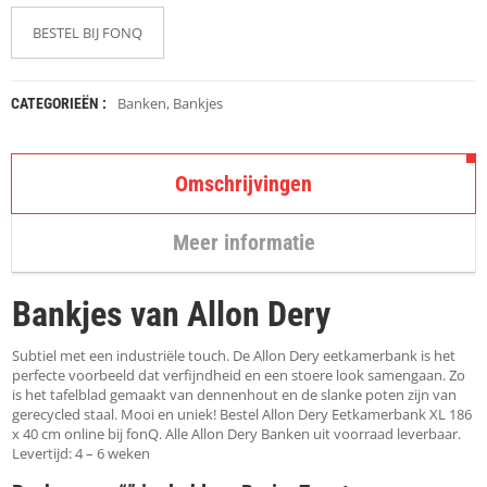
K
A
BESTEL BIJ FONQ
P
S
T
O
Banken
,
Bankjes
CATEGORIEËN :
K
K
E
N
Omschrijvingen
S
Meer informatie
T
O
E
Bankjes van Allon Dery
L
E
N
Subtiel met een industriële touch. De Allon Dery eetkamerbank is het
perfecte voorbeeld dat verfijndheid en een stoere look samengaan. Zo
is het tafelblad gemaakt van dennenhout en de slanke poten zijn van
T
gerecycled staal. Mooi en uniek! Bestel Allon Dery Eetkamerbank XL 186
A
x 40 cm online bij fonQ. Alle Allon Dery Banken uit voorraad leverbaar.
F
Levertijd: 4 – 6 weken
E
L