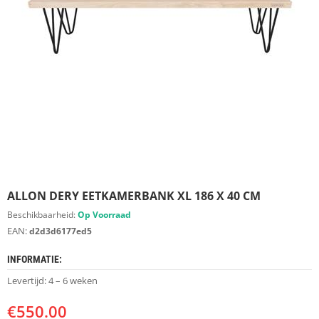
S
D
I
E
R
E
N
M
E
U
B
E
L
S
ALLON DERY EETKAMERBANK XL 186 X 40 CM
Beschikbaarheid:
Op Voorraad
K
EAN:
d2d3d6177ed5
A
S
INFORMATIE:
T
E
Levertijd: 4 – 6 weken
N
€
550.00