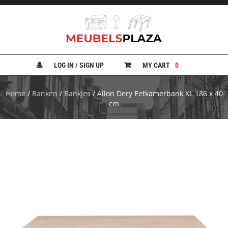
B
A
N
LOG IN / SIGN UP
MY CART
0
K
E
N
Home
/
Banken
/
Bankjes
/ Allon Dery Eetkamerbank XL 186 x 40
cm
B
E
D
D
E
N
B
U
R
E
A
U