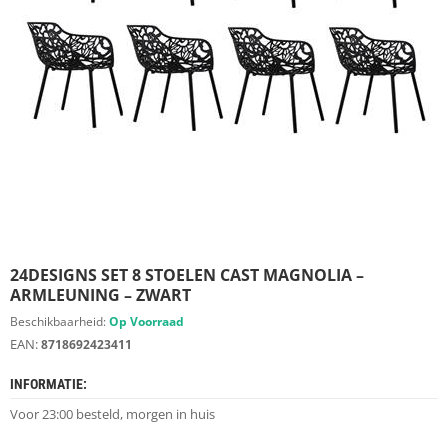
S
D
I
E
R
E
N
M
E
U
B
E
L
S
24DESIGNS SET 8 STOELEN CAST MAGNOLIA –
ARMLEUNING – ZWART
K
Beschikbaarheid:
Op Voorraad
A
EAN:
8718692423411
S
T
INFORMATIE:
E
N
Voor 23:00 besteld, morgen in huis