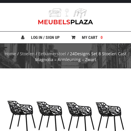
B
A
N
LOG IN / SIGN UP
MY CART
0
K
E
N
Home
/
Stoelen
/
Eetkamerstoel
/ 24Designs Set 8 Stoelen Cast
Magnolia – Armleuning – Zwart
B
E
D
D
E
N
B
U
R
E
A
U