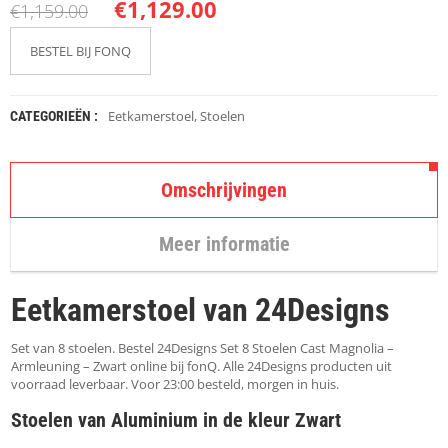
K
€
1,129.00
€
1,159.00
A
P
BESTEL BIJ FONQ
S
T
O
K
Eetkamerstoel
,
Stoelen
CATEGORIEËN :
K
E
N
Omschrijvingen
S
T
Meer informatie
O
E
L
Eetkamerstoel van 24Designs
E
N
Set van 8 stoelen. Bestel 24Designs Set 8 Stoelen Cast Magnolia –
T
Armleuning – Zwart online bij fonQ. Alle 24Designs producten uit
A
voorraad leverbaar. Voor 23:00 besteld, morgen in huis.
F
Stoelen van Aluminium in de kleur Zwart
E
L