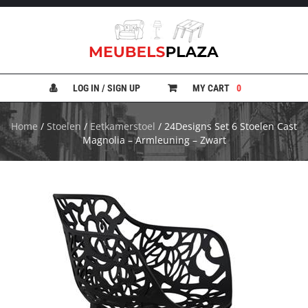
B
A
N
LOG IN / SIGN UP
MY CART
0
K
E
N
Home
/
Stoelen
/
Eetkamerstoel
/ 24Designs Set 6 Stoelen Cast
Magnolia – Armleuning – Zwart
B
E
D
D
E
N
B
U
R
E
A
U