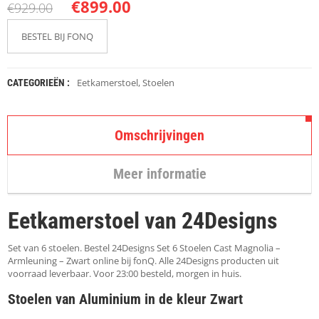
K
€
899.00
€
929.00
A
P
BESTEL BIJ FONQ
S
T
O
K
Eetkamerstoel
,
Stoelen
CATEGORIEËN :
K
E
N
Omschrijvingen
S
T
Meer informatie
O
E
L
Eetkamerstoel van 24Designs
E
N
Set van 6 stoelen. Bestel 24Designs Set 6 Stoelen Cast Magnolia –
T
Armleuning – Zwart online bij fonQ. Alle 24Designs producten uit
A
voorraad leverbaar. Voor 23:00 besteld, morgen in huis.
F
Stoelen van Aluminium in de kleur Zwart
E
L