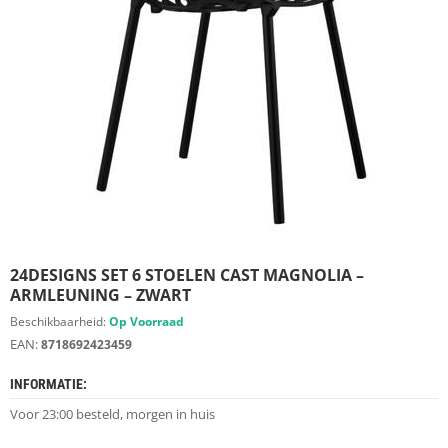
S
D
I
E
R
E
N
M
E
U
B
E
L
S
24DESIGNS SET 6 STOELEN CAST MAGNOLIA –
ARMLEUNING – ZWART
K
Beschikbaarheid:
Op Voorraad
A
EAN:
8718692423459
S
T
INFORMATIE:
E
N
Voor 23:00 besteld, morgen in huis