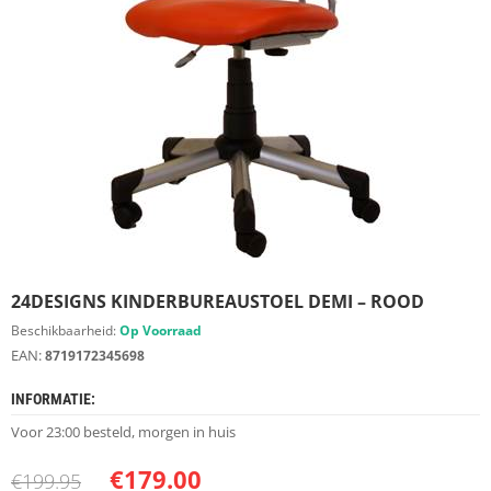
S
D
I
E
R
E
N
M
E
U
B
E
L
S
24DESIGNS KINDERBUREAUSTOEL DEMI – ROOD
Beschikbaarheid:
Op Voorraad
K
EAN:
8719172345698
A
S
INFORMATIE:
T
E
Voor 23:00 besteld, morgen in huis
N
€
179.00
€
199.95