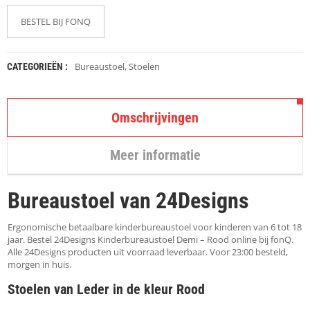
K
A
BESTEL BIJ FONQ
P
S
T
O
Bureaustoel
,
Stoelen
CATEGORIEËN :
K
K
E
N
Omschrijvingen
S
Meer informatie
T
O
E
Bureaustoel van 24Designs
L
E
N
Ergonomische betaalbare kinderbureaustoel voor kinderen van 6 tot 18
jaar. Bestel 24Designs Kinderbureaustoel Demi – Rood online bij fonQ.
T
Alle 24Designs producten uit voorraad leverbaar. Voor 23:00 besteld,
A
morgen in huis.
F
Stoelen van Leder in de kleur Rood
E
L