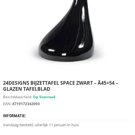
S
D
I
E
R
E
N
M
E
U
B
E
L
S
24DESIGNS BIJZETTAFEL SPACE ZWART – Ã45×54 –
GLAZEN TAFELBLAD
K
Beschikbaarheid:
Op Voorraad
A
EAN:
8719172342093
S
T
INFORMATIE:
E
N
Vandaag besteld, uiterlijk 11 januari in huis