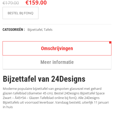
K
€
159.00
€
179.00
A
P
BESTEL BIJ FONQ
S
T
O
K
Bijzettafel
,
Tafels
CATEGORIEËN :
K
E
N
Omschrijvingen
S
T
Meer informatie
O
E
L
Bijzettafel van 24Designs
E
N
Moderne populaire bijzettafel van gespoten glasvezel met gehard
T
glazen tafelblad (diameter 45 cm). Bestel 24Designs Bijzettafel Space
A
Zwart – Ã45×54 – Glazen Tafelblad online bij fonQ. Alle 24Designs
F
Bijzettafels uit voorraad leverbaar. Vandaag besteld, uiterlijk 11 januari
E
in huis
L