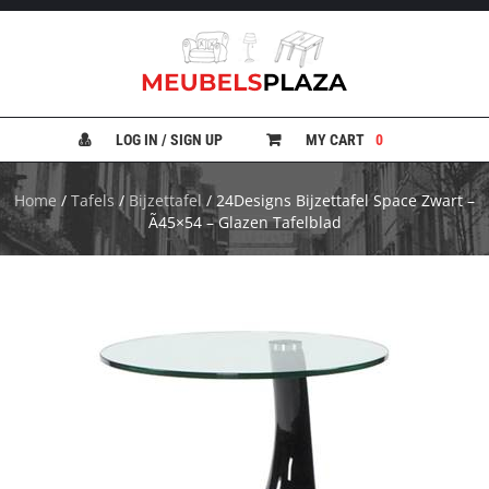
B
A
N
LOG IN / SIGN UP
MY CART
0
K
E
N
Home
/
Tafels
/
Bijzettafel
/ 24Designs Bijzettafel Space Zwart –
Ã45×54 – Glazen Tafelblad
B
E
D
D
E
N
B
U
R
E
A
U