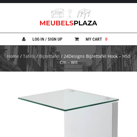
B
A
N
LOG IN / SIGN UP
MY CART
0
K
E
N
Home
/
Tafels
/
Bijzettafel
/ 24Designs Bijzettafel Hook – H50
Cm – Wit
B
E
D
D
E
N
B
U
R
E
A
U