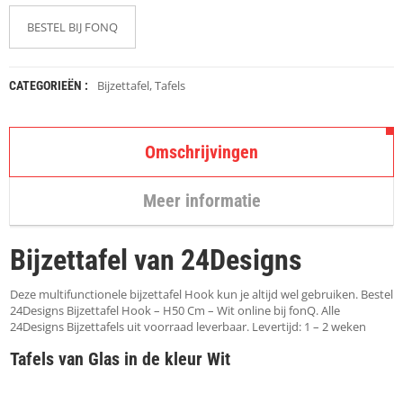
K
A
BESTEL BIJ FONQ
P
S
T
O
Bijzettafel
,
Tafels
CATEGORIEËN :
K
K
E
N
Omschrijvingen
S
Meer informatie
T
O
E
Bijzettafel van 24Designs
L
E
N
Deze multifunctionele bijzettafel Hook kun je altijd wel gebruiken. Bestel
24Designs Bijzettafel Hook – H50 Cm – Wit online bij fonQ. Alle
24Designs Bijzettafels uit voorraad leverbaar. Levertijd: 1 – 2 weken
T
A
Tafels van Glas in de kleur Wit
F
E
L