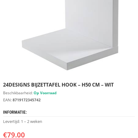
S
D
I
E
R
E
N
M
E
U
B
E
L
S
24DESIGNS BIJZETTAFEL HOOK – H50 CM – WIT
Beschikbaarheid:
Op Voorraad
K
EAN:
8719172345742
A
S
INFORMATIE:
T
E
Levertijd: 1 – 2 weken
N
€
79.00